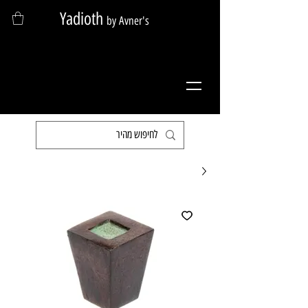
Yadioth
by Avner's