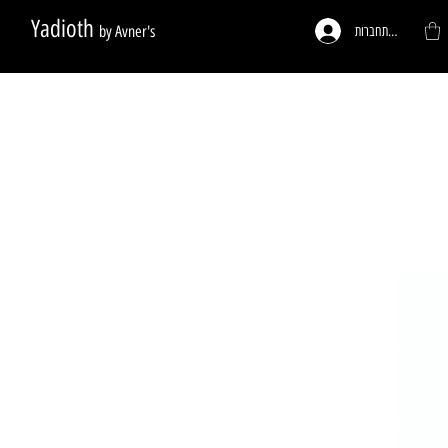
Yadioth
by Avner's
להתחברות
ות לפי דרישה
פעמונים לדלתות
רגליים לריהוט