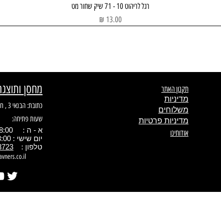
תצוגה מהירה
רגל לריהוט 10 - 71 שיק שחור מט
מחיר
מחסן ותוצגה
תקנון האתר
מדיניות
כתובת: הבנאי 3 , חולון
משלוחים
שעות פתיחה:
מדיניות פרטיות
א - ה : 08:00 - 17.00
אודותינו
יום שישי : 08:00 - 13:00
טלפון :
3723
avners.co.il