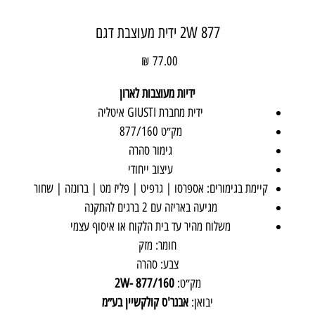
2W 877 ידית מעוצבת דגם
מחיר
ידיות מעוצבות לארון
ידית מחברת GIUSTI איטליה
מק״ט
877/160
גימור סהרה
עיצוב ייחודי
קיימת בגימורים: אספרסו | גרפיט | פליז מט | ברונזה | שחור
מגיעה באריזה עם 2 ברגים להתקנה
משלוח מהיר עד בית הלקוח או איסוף עצמי
חומר: מזק
צבע: סהרה
מק״ט:
877/160 -2W
יבואן:
אבנר'ס קולקשיין בע״מ