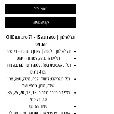
הוספה לסל
לקנייה מהירה
רגל לשולחן | ספה גובה 15 - 71 ס״מ דגם CHIC
זהב מט
רגל לשולחן | לספה | לארון גובה 15 - 71 ס״מ
רגליים להגבהה, לשדרוג הריהוט
רגלית אלכסונית בעלת פלטה רחבה להרכבה נוחה
עם 4 ברגים
רגליות לריהוט: לשולחן קפה, מיטה, ספה, ארון,
שידה, מזנון, כורסא ועוד
רגלי ריהוט זהב בגבהים: 15, 17, 20, 25, 35,
40, 71 ס"מ
גימור זהב מט
קיים גם בצבעים: שחור עם זהב, שחור מט, לבן,