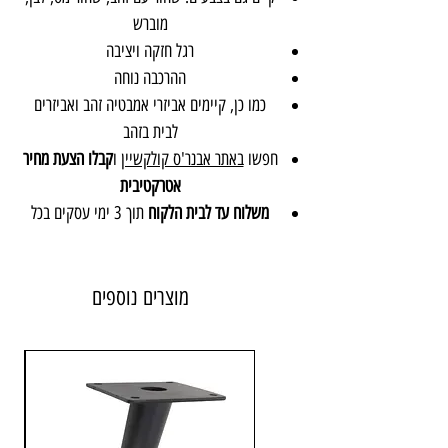
מוברש
רגל חזקה ויציבה
ההרכבה נוחה
כמו כן, קיימים אביזרי אמבטיה זהב ואביזרים
לבית בזהב
חפשו
באתר אבנר'ס קולקשיין
ו
קבלו הצעת מחיר
אטרקטיבית
משלוח עד לבית הלקוח
תוך 3 ימי עסקים בכל
רחבי הארץ
חומר: מז״ק
גימור: זהב מט
מוצרים נוספים
יבואן:
אבנר'ס קולקשיין בע״מ