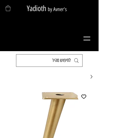
Yadioth
by Avner's