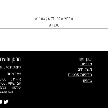
תצוגה מהירה
רגל לריהוט 10 - 71 שיק שחור מט
מחיר
מחסן ותוצגה
תקנון האתר
מדיניות
כתובת: הבנאי 3 , חולון
משלוחים
שעות פתיחה:
מדיניות פרטיות
א - ה : 08:00 - 17.00
אודותינו
יום שישי : 08:00 - 13:00
טלפון :
3723
avners.co.il