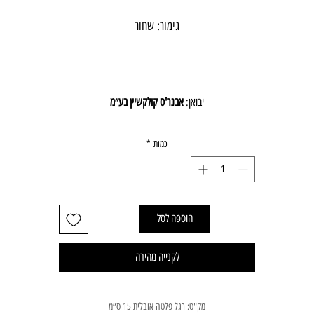
גימור: שחור
יבואן:
אבנר'ס קולקשיין בע״מ
כמות
*
הוספה לסל
לקנייה מהירה
מק"ט: רגל פלטה אובלית 15 ס״מ