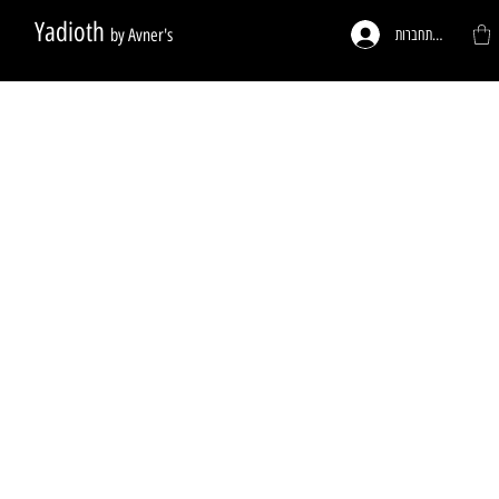
Yadioth
by Avner's
להתחברות
ות לפי דרישה
פעמונים לדלתות
רגליים לריהוט