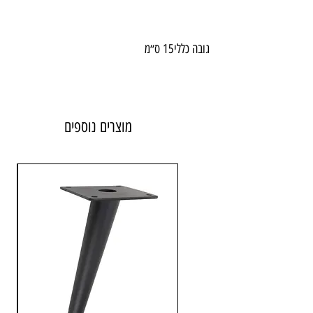
גובה כללי
15 ס״מ
חומר: אלומיניום
מוצרים נוספים
גימור: אלומיניום חלק
יבואן: אבנר'ס קולקשיין בע״מ