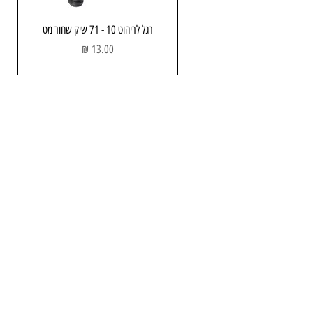
רגל לריהוט 10 - 71 שיק שחור מט
מחיר
מחסן ותוצגה
כתובת: הבנאי 3 , חולון
שעות פתיחה:
א - ה : 08:00 - 17.00
יום שישי : 08:00 - 13:00
טלפון :
052-743-3723
Email:
info@avners.co.il