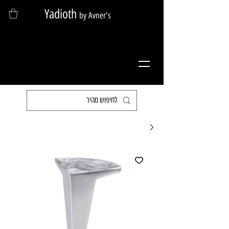
Yadioth
by Avner's