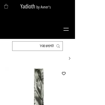
Yadioth
by Avner's