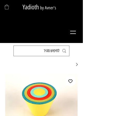
Yadioth
by Avner's