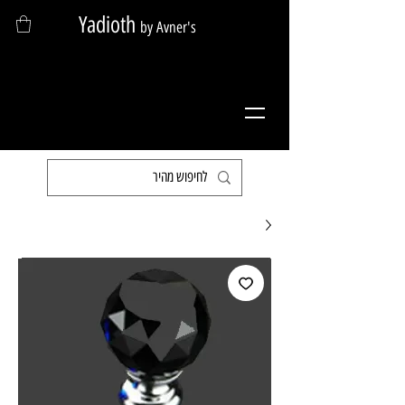
Yadioth
by Avner's