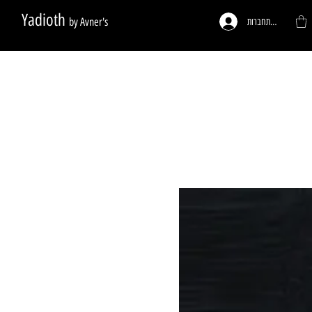
Yadioth
by Avner's
להתחברות
ות לפי דרישה
פעמונים לדלתות
רגליים לריהוט