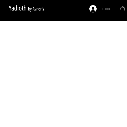
Yadioth
by Avner's
להתחברות
ות לפי דרישה
פעמונים לדלתות
רגליים לריהוט