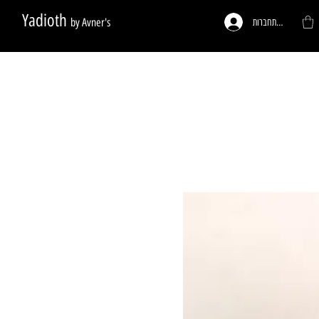
Yadioth
by Avner's
להתחברות
ות לפי דרישה
פעמונים לדלתות
רגליים לריהוט