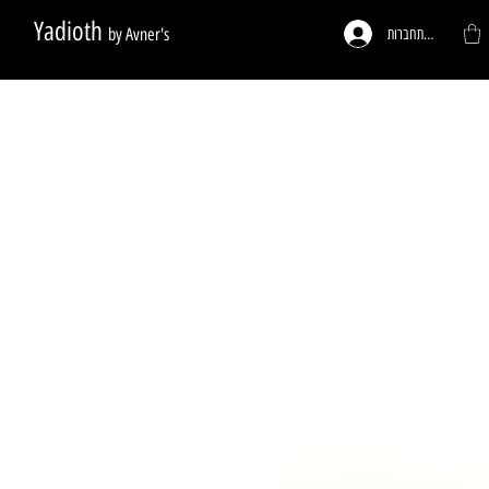
Yadioth
by Avner's
להתחברות
ות לפי דרישה
פעמונים לדלתות
רגליים לריהוט