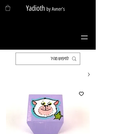
Yadioth
by Avner's