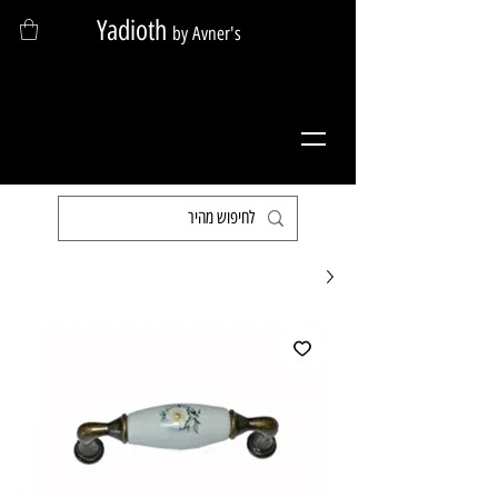
Yadioth
by Avner's