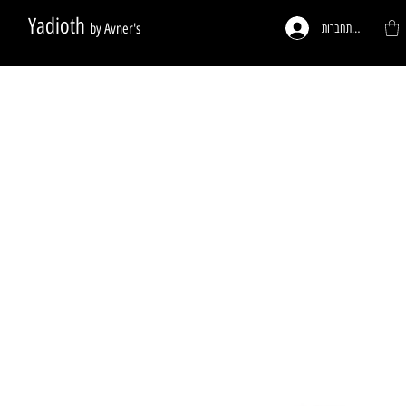
Yadioth
by Avner's
להתחברות
ות לפי דרישה
פעמונים לדלתות
רגליים לריהוט