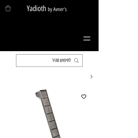
Yadioth
by Avner's