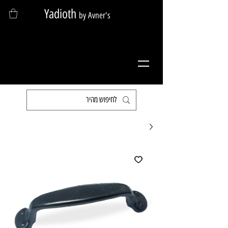
Yadioth
by Avner's