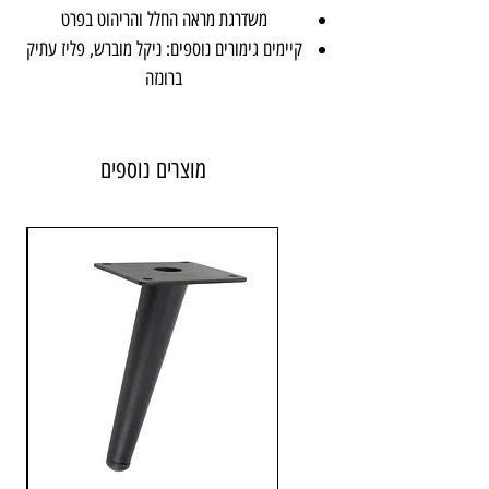
משדרגת מראה החלל והריהוט בפרט
קיימים גימורים נוספים: ניקל מוברש, פליז עתיק
ברונזה
ידית מגיעה באריזה על 2 ברגים להתקנה
מוצרים נוספים
חומר: מזק
צבע: שחור עתיק
מרחק בין החורים לקידוח: 96 מ״מ
יבואן: אבנר'ס קולקשיין בע״מ