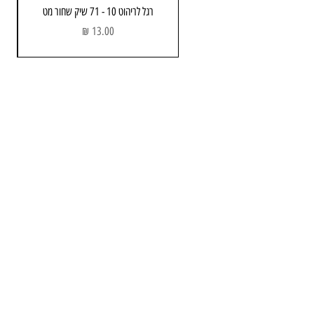
רגל לריהוט 10 - 71 שיק שחור מט
מחיר
מחסן ותוצגה
כתובת: הבנאי 3 , חולון
שעות פתיחה:
א - ה : 08:00 - 17.00
יום שישי : 08:00 - 13:00
טלפון :
052-743-3723
Email:
info@avners.co.il