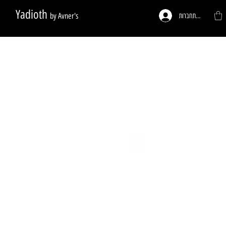
Yadioth
by Avner's
להתחברות
ות לפי דרישה
פעמונים לדלתות
רגליים לריהוט