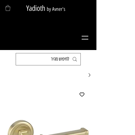
Yadioth
by Avner's