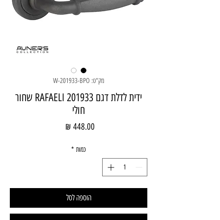
מק"ט: W-201933-BPO
ידית לדלת דגם RAFAELI 201933 שחור
חולי
מחיר
כמות
*
הוספה לסל