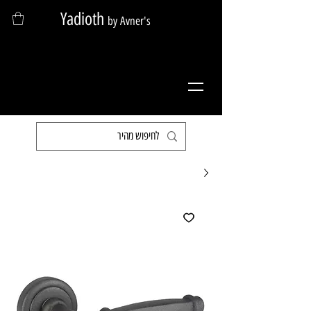
Yadioth
by Avner's