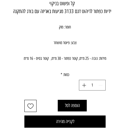
קל ופשוט בניקוי
ידיות כפתור לריהוט דגם 3133 מגיעות באריזה עם בורג להתקנה
חומר: מזק
צבע: פיוטר מושחר
מידות: גובה - 25 מ״מ, קוטר כפתור - 30 מ״מ, קוטר בסיס - 16 מ״מ
יבואן: אבנר'ס קולקשיין בע״מ
כמות
*
הוספה לסל
לקנייה מהירה