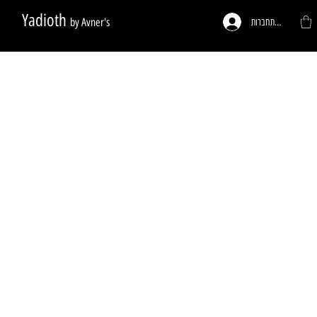
Yadioth
by Avner's
להתחברות
ות לפי דרישה
פעמונים לדלתות
רגליים לריהוט