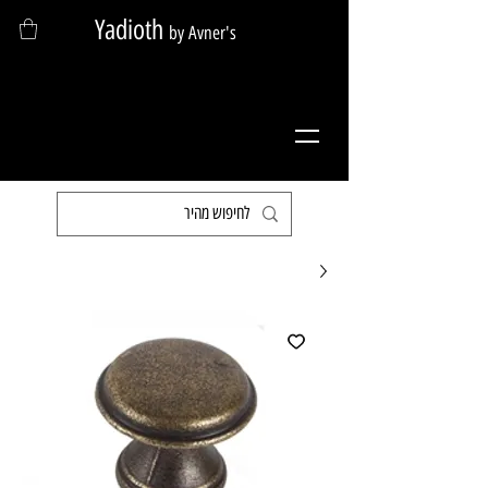
Yadioth
by Avner's