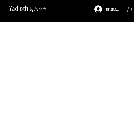
Yadioth
by Avner's
להתחברות
ות לפי דרישה
פעמונים לדלתות
רגליים לריהוט