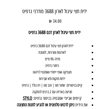
ידית חצי עיגול לארון 3688 מודרני גרפיט
מחיר
ידית חצי עיגול לארון דגם 3688 גרפיט
י
דית לארון חצי עיגול דגם 3688 גרפיט
לארונות ומגירות, למטבח
מידה 96 מ״מ
גימור גרפיט
מעניקה אופי ייחודי ואותנטי לריהוט
ידיות חזקות ולא שבירות
קיים בגימורים: שחור מט | זהב מט | רוז גולד | גרפיט
מגיעה באריזה עם 2 ברגים להתקנה
קיימים אביזרי אמבטיה בגימור גרפיט:
STYLO
את הידית
ניתן לרכוש טלפונית או להגיע לחנות התצוגה