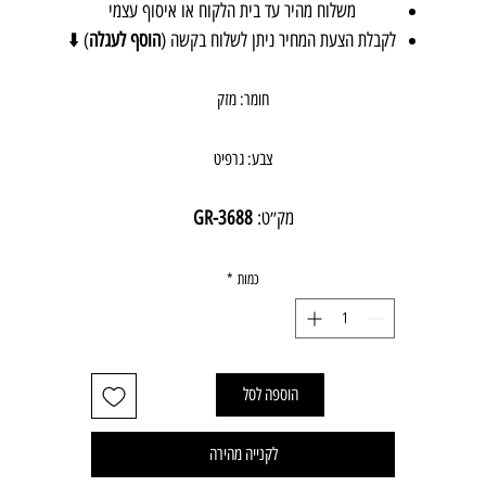
משלוח מהיר עד בית הלקוח או איסוף עצמי
לקבלת הצעת המחיר ניתן לשלוח בקשה (
הוסף לעגלה
) ⬇️
חומר: מזק
צבע: גרפיט
מק״ט: 
3688-GR
יבואן:
אבנר'ס קולקשיין בע״מ
כמות
*
הוספה לסל
לקנייה מהירה