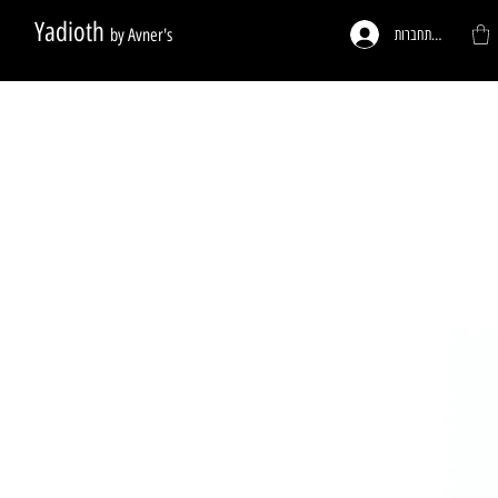
Yadioth
by Avner's
להתחברות
ות לפי דרישה
פעמונים לדלתות
רגליים לריהוט