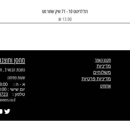
תצוגה מהירה
רגל לריהוט 10 - 71 שיק שחור מט
מחיר
מחסן ותוצגה
תקנון האתר
מדיניות
כתובת: הבנאי 3 , חולון
משלוחים
שעות פתיחה:
מדיניות פרטיות
א - ה : 08:00 - 17.00
אודותינו
יום שישי : 08:00 - 13:00
טלפון :
3723
avners.co.il