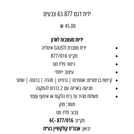
ידית דגם 877 ב6 צבעים
מחיר
ידיות מעוצבות לארון
ידית מחברת GIUSTI איטליה
מק״ט
877/016
גימור פליז מט
עיצוב ייחודי
קיימת בגימורים: אספרסו | גרפיט | סהרה | ברונזה | שחור
מגיעה באריזה עם 2 ברגים להתקנה
משלוח מהיר עד בית הלקוח או איסוף עצמי
חומר: מזק
צבע: פליז מט
מק״ט:
877/016 -6C
יבואן:
אבנר'ס קולקשיין בע״מ