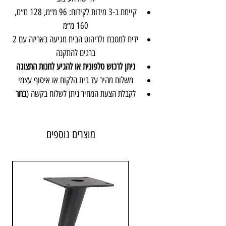
קיימת ב-3 מידות לקידוח: 96 מ״מ, 128 מ״מ,
160 מ״מ
ידית למטבח ולריהוט הבית מגיעה באריזה עם 2
ברגים להתקנה
ניתן לרכוש טלפונית או להגיע לחנות התצוגה
משלוח מהיר עד בית הלקוח או איסוף עצמי
לקבלת הצעת המחיר ניתן לשלוח בקשה (
בחר
מידה וכמות
+
הוסף לעגלה
) ⬇️
מוצרים נוספים
חומר: מזק
צבע: זהב מט
מרחק בין החורים לקידוח: 96 מ״מ / 128 מ״מ / 160 מ״מ
יבואן:
אבנר'ס קולקשיין בע״מ