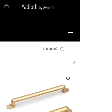
Yadioth
by Avner's