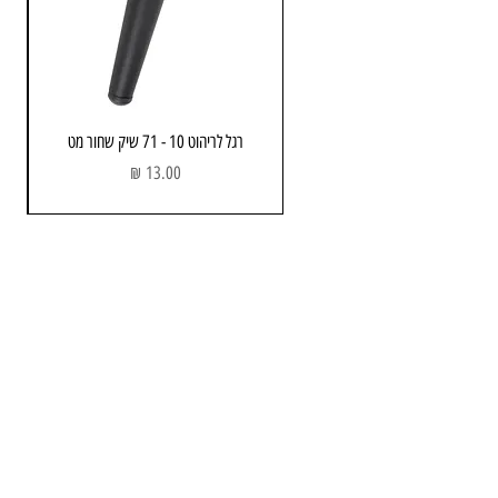
[caption id="attachment_35797" 
align="alignnone" width="579"]
רגל לריהוט 10 - 71 שיק שחור מט
מחיר
מחסן ותוצגה
כתובת: הבנאי 3 , חולון
שעות פתיחה:
א - ה : 08:00 - 17.00
יום שישי : 08:00 - 13:00
קיים בגימורים נוספים[/caption]
טלפון :
052-743-3723