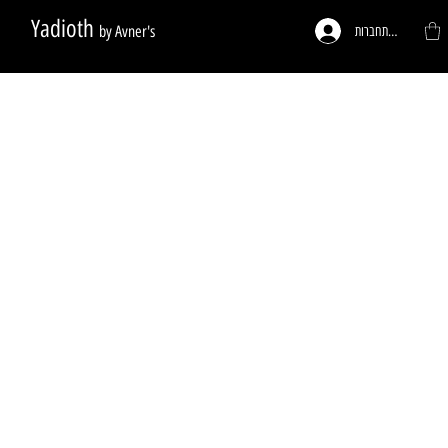
Yadioth
by Avner's
להתחברות
ות לפי דרישה
פעמונים לדלתות
רגליים לריהוט