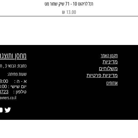
תצוגה מהירה
רגל לריהוט 10 - 71 שיק שחור מט
מחיר
מחסן ותוצגה
תקנון האתר
מדיניות
כתובת: הבנאי 3 , חולון
משלוחים
שעות פתיחה:
מדיניות פרטיות
א - ה : 08:00 - 17.00
אודותינו
יום שישי : 08:00 - 13:00
טלפון :
3723
avners.co.il