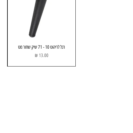
מידה 492 מ"מ
לפי דרישת הלקוח.
יבואן: אבנר'ס קולקשיין בע״מ
רגל לריהוט 10 - 71 שיק שחור מט
מחיר
מחסן ותוצגה
כתובת: הבנאי 3 , חולון
שעות פתיחה:
א - ה : 08:00 - 17.00
יום שישי : 08:00 - 13:00