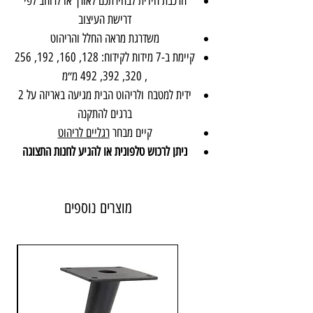
הרכבת הידית לבחירתכם לאורך או לרוחב לפי
דרישת העיצוב
משדרגת מראה החלל והריהוט
קיימת ב-7 מידות לקידוח: 128, 160, 192, 256
, 320, 392, 492 מ״מ
ידית למטבח ולריהוט הבית מגיעה באריזה על 2
ברגים להתקנה
קיים מבחר
רגליים לריהוט
ניתן לרכוש טלפונית או להגיע לחנות התצוגה
משלוח מהיר עד בית הלקוח או איסוף עצמי
לקבלת הצעת המחיר ניתן לשלוח בקשה (
בחר
מוצרים נוספים
מידה וכמות
+
הוסף לעגלה
) ⬇️
חומר: מזק
צבע: מושחר עם קרם
מרחק בין החורים לקידוח: 128 מ״מ / 160 מ״מ / 192 מ״מ / 256
מ״מ / 320 מ״מ / 392 מ״מ / 492 מ״מ
ניתן להזמין ידיות 9090 מושחר עם קרם
במידות לא סטנדרטיות עד