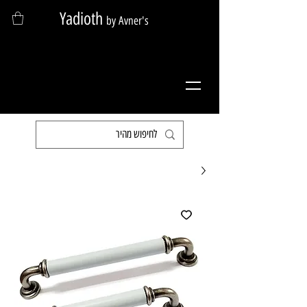
Yadioth
by Avner's