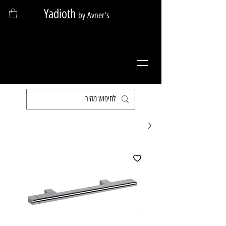
Yadioth
by Avner's