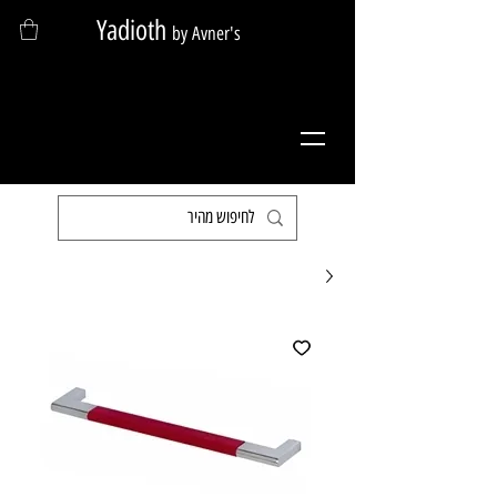
Yadioth
by Avner's