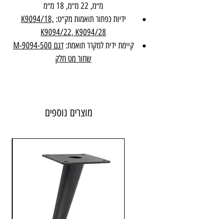
מ״מ, 22 מ״מ, 18 מ״מ
ידיות כפתור תואמות מק״ט:
K9094/18,
K9094/22, K9094/28
קיימת ידית למקרר תואמת:
דגם M-9094-500
שחור מט חלק
חומר: מזק
מוצרים נוספים
גימור: שחור מט
יבואן:
אבנר'ס קולקשיין בע״מ