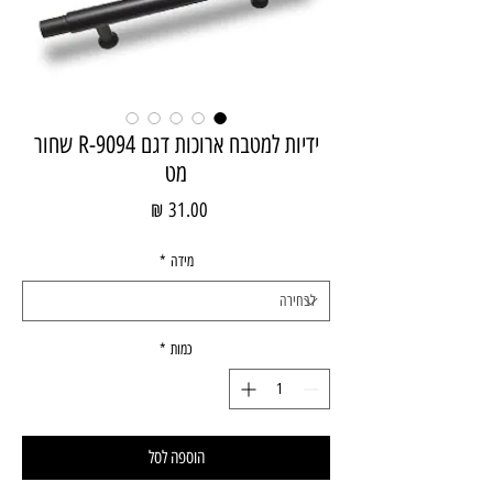
ידיות למטבח ארוכות דגם R-9094 שחור
מט
מחיר
מידה
*
כמות
*
הוספה לסל