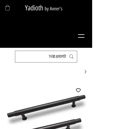
Yadioth
by Avner's