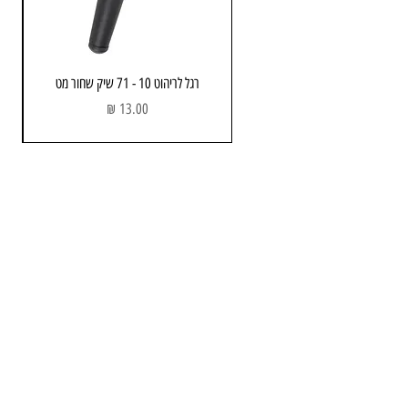
רגל לריהוט 10 - 71 שיק שחור מט
מחיר
מחסן ותוצגה
כתובת: הבנאי 3 , חולון
שעות פתיחה:
א - ה : 08:00 - 17.00
יום שישי : 08:00 - 13:00
טלפון :
052-743-3723
Email:
info@avners.co.il