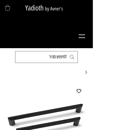
Yadioth
by Avner's