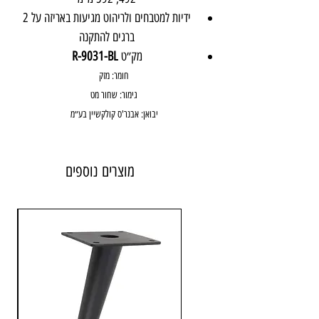
ידיות למטבחים ולריהוט מגיעות באריזה על 2
ברגים להתקנה
מק״ט
R-9031-BL
חומר: מזק
גימור: שחור מט
יבואן: אבנר'ס קולקשיין בע״מ
מוצרים נוספים