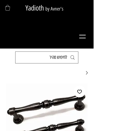
Yadioth
by Avner's