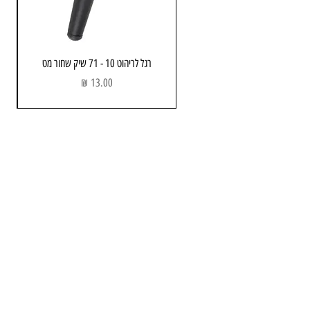
רגל לריהוט 10 - 71 שיק שחור מט
מחיר
מחסן ותוצגה
כתובת: הבנאי 3 , חולון
שעות פתיחה:
א - ה : 08:00 - 17.00
יום שישי : 08:00 - 13:00
טלפון :
052-743-3723
Email:
info@avners.co.il