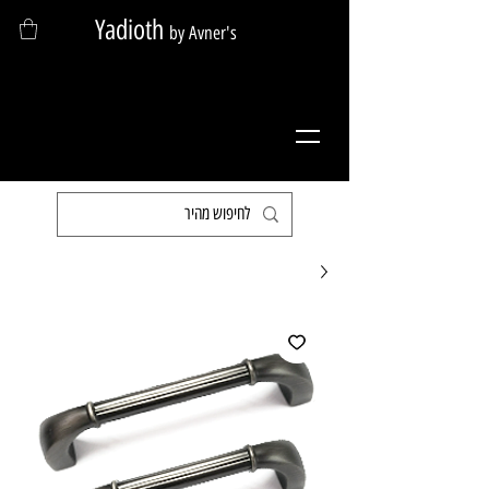
Yadioth
by Avner's