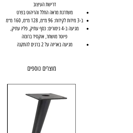
דרישת העיצוב
משדרגת מראה החלל והריהוט בפרט
ב-3 מידות לקידוח: 96 מ״מ, 128 מ״מ, 160 מ״מ
מגיעה ב-4 גימורים: כסף עתיק, פליז עתיק,
פיוטר מושחר, אוקסיד ברונזה
מגיעה באריזה על 2 ברגים להתקנה
באתר
אבנר'ס
קבלו הצעת מחיר אטרקטיבית
יש להוסיף את המוצר לעגלה, למלא פרטים
מוצרים נוספים
ולשלוח אלינו
נחזור אליכם תוך 24 שעות עם הצעת מחיר
אטרקטיבית
משלוח עד לבית תוך 3 ימי עסקים
או איסוף עצמי
כמו כן, אתם מוזמנים להגיע לחנות התצוגה
בחולון רח. הבנאי 3
חומר: מזק