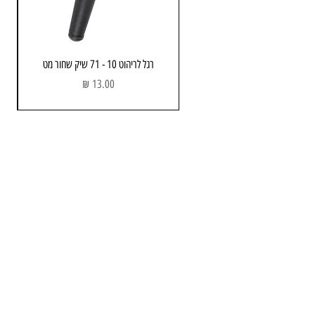
צבע: פיוטר מושחר
מרחק בין החורים לקידוח: 96 מ״מ / 128 מ״מ / 160 מ״מ
רגל לריהוט 10 - 71 שיק שחור מט
מחיר
יבואן:
אבנר'ס קולקשיין בע״מ
מחסן ותוצגה
כתובת: הבנאי 3 , חולון
שעות פתיחה:
א - ה : 08:00 - 17.00
יום שישי : 08:00 - 13:00
טלפון :
052-743-3723
Email:
info@avners.co.il