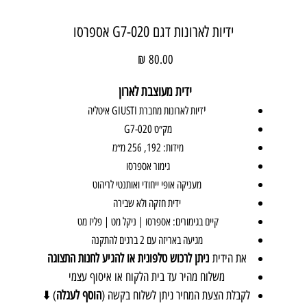
ידיות לארונות דגם 020-G7 אספרסו
מחיר
ידית מעוצבת לארון
י
דיות לארונות מחברת GIUSTI איטליה
מק״ט 020-G7
מידות: 192, 256 מ״מ
גימור אספרסו
מעניקה אופי ייחודי ואותנטי לריהוט
ידית חזקה ולא שבירה
קיים בגימורים: אספרסו | ניקל מט | פליז מט
מגיעה באריזה עם 2 ברגים להתקנה
את הידית
ניתן לרכוש טלפונית או להגיע לחנות התצוגה
משלוח מהיר עד בית הלקוח או איסוף עצמי
לקבלת הצעת המחיר ניתן לשלוח בקשה (
הוסף לעגלה
) ⬇️