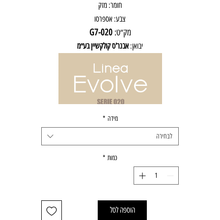
חומר: מזק
צבע: אספרסו
מק״ט:
020-G7
יבואן:
אבנר'ס קולקשיין בע״מ
מידה
*
לבחירה
כמות
*
הוספה לסל