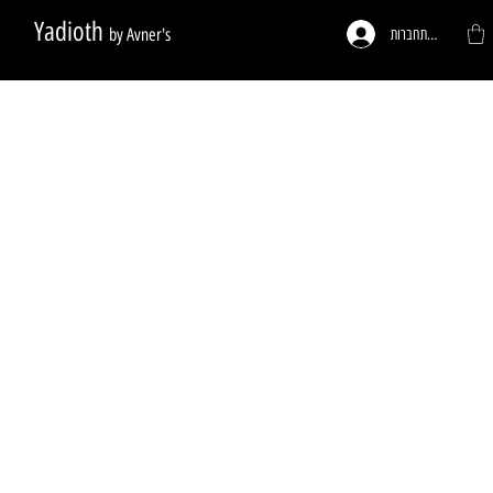
Yadioth
by Avner's
להתחברות
ות לפי דרישה
פעמונים לדלתות
רגליים לריהוט