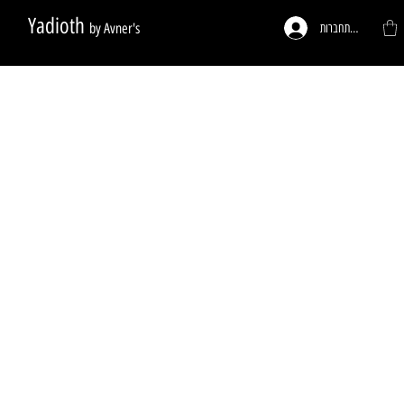
Yadioth
by Avner's
להתחברות
ות לפי דרישה
פעמונים לדלתות
רגליים לריהוט