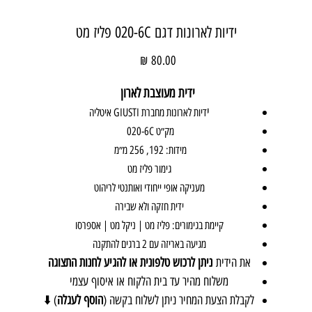
ידיות לארונות דגם 020-6C פליז מט
מחיר
ידית מעוצבת לארון
י
דיות לארונות מחברת GIUSTI איטליה
מק״ט 020-6C
מידות: 192, 256 מ״מ
גימור פליז מט
מעניקה אופי ייחודי ואותנטי לריהוט
ידית חזקה ולא שבירה
קיימת בגימורים: פליז מט | ניקל מט | אספרסו
מגיעה באריזה עם 2 ברגים להתקנה
את הידית
ניתן לרכוש טלפונית או להגיע לחנות התצוגה
משלוח מהיר עד בית הלקוח או איסוף עצמי
לקבלת הצעת המחיר ניתן לשלוח בקשה (
הוסף לעגלה
) ⬇️