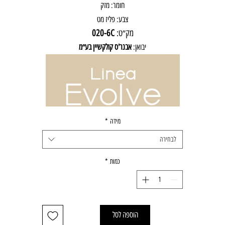
חומר: מזק
צבע: פליז מט
מק״ט:
020-6C
יבואן:
אבנר'ס קולקשיין בע״מ
מידה
*
לבחירה
כמות
*
הוספה לסל