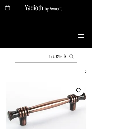
Yadioth
by Avner's