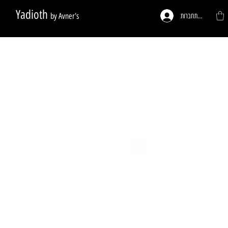
Yadioth
by Avner's
להתחברות
ות לפי דרישה
פעמונים לדלתות
רגליים לריהוט