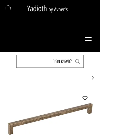
Yadioth
by Avner's