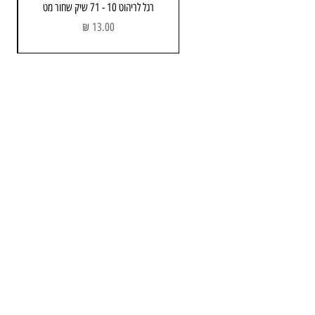
רגל לריהוט 10 - 71 שיק שחור מט
מחיר
מחסן ותוצגה
כתובת: הבנאי 3 , חולון
שעות פתיחה:
א - ה : 08:00 - 17.00
יום שישי : 08:00 - 13:00
טלפון :
052-743-3723
Email:
info@avners.co.il