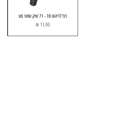
רגל לריהוט 10 - 71 שיק שחור מט
מחיר
מחסן ותוצגה
כתובת: הבנאי 3 , חולון
שעות פתיחה:
א - ה : 08:00 - 17.00
יום שישי : 08:00 - 13:00
טלפון :
052-743-3723
Email:
info@avners.co.il