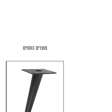
מוצרים נוספים
גובה כללי
15 ס"מ
רוחב/עומק
1.5x1.5 ס"מ
גודל קלף
עד 12 ס"מ
* יבואן
אבנר'ס קולקשיין בע"מ