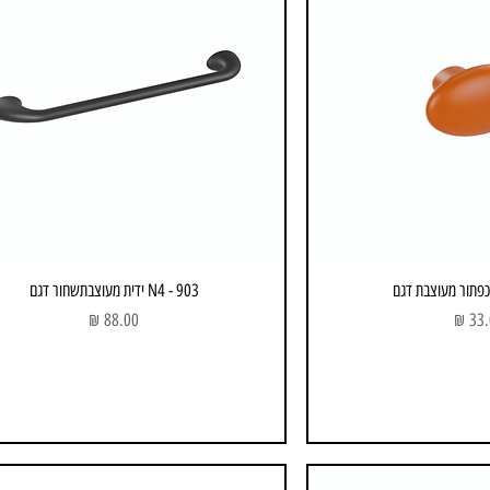
903 - N4 ידית מעוצבתשחור דגם
ר
מחיר