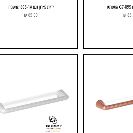
סו
ידיות לארון דגם 895-1A שמפניה
ר
מחיר