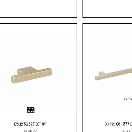
 מט
ידית דגם 877 ב6 צבעים
ר
מחיר