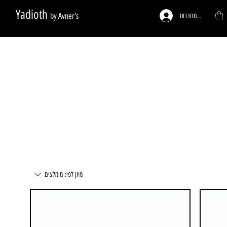
Yadioth
by Avner's
להתחברות
ות לפי דרישה
פעמונים לדלתות
רגליים לריהוט
מיון לפי:
מומלצים